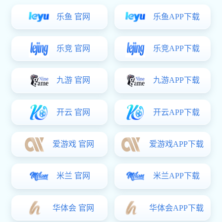
乐鱼 官网
乐鱼APP下载
乐竞 官网
乐竞APP下载
九游 官网
九游APP下载
开云 官网
开云APP下载
爱游戏 官网
爱游戏APP下载
米兰 官网
米兰APP下载
华体会 官网
华体会APP下载