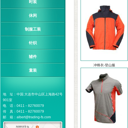
时装
休闲
制服工装
针织
辅件
冲锋衣-登山服
童装
地 址：中国.大连市中山区上海路42号
901室
电 话：0411－82760079
传 真：0411－82760079
邮 箱：albert@trading-fs.com